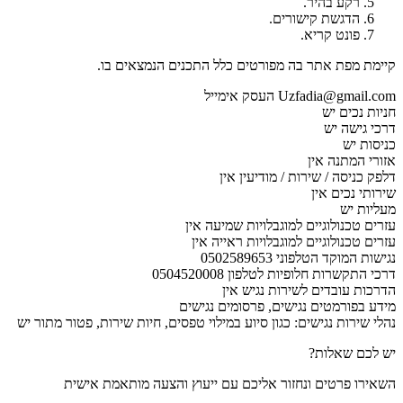
רקע בהיר.
הדגשת קישורים.
פונט קריא.
קיימת מפת אתר בה מפורטים כלל התכנים הנמצאים בו.
Uzfadia@gmail.com העסק אימייל
חניות נכים יש
דרכי גישה יש
כניסות יש
אזורי המתנה אין
דלפק כניסה / שירות / מודיעין אין
שירותי נכים אין
מעליות יש
עזרים טכנולוגיים למוגבלויות שמיעה אין
עזרים טכנולוגיים למוגבלויות ראייה אין
נגישות המוקד הטלפוני 0502589653
דרכי התקשרות חלופיות לטלפון 0504520008
הדרכות עובדים לשירות נגיש אין
מידע בפורמטים נגישים, פרסומים נגישים
נהלי שירות נגישים: כגון סיוע במילוי טפסים, חיות שירות, פטור מתור יש
יש לכם שאלות?
השאירו פרטים ונחזור אליכם עם ייעוץ והצעה מותאמת אישית