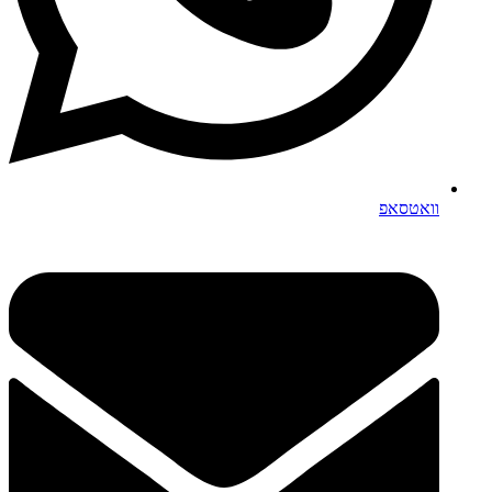
וואטסאפ