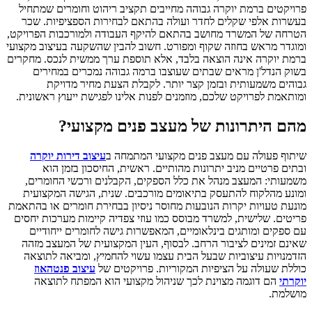
פרויקטים ברמת יוקרה גבוהה מחייבים תקציב ריהוט וחומרים שמתחיל
בעשרות אלפי שקלים לחדר ועולה בהתאם לבחירות הספציפיות. שכר
הטרחה של המשרד מחושב בהתאם להיקף העבודה ולמורכבות הפרויקט,
ומוגדר מראש בחוזה שקוף ומפורט. חשוב להבין שהשקעה בעיצוב מקצועי
ברמת יוקרה אינה הוצאה בלבד, אלא תוספת ערך ממשית לנכס. מחקרים
בשוק הנדל'ן מראים שבתים שעוצבו ברמה גבוהה נמכרים במחירים
גבוהים משמעותית ובזמן קצר יותר. לקבלת הצעת מחיר מדויקת
ומותאמת לפרויקט שלכם, מוזמנים לפנות אלינו לפגישת ייעוץ ראשונית.
מהם היתרונות של מעצב פנים מקצועי?
שיתוף פעולה עם מעצב פנים מקצועי המתמחה ב
עיצוב דירות יוקרה
ובתים פרטיים מניב יתרונות מהותיים. ראשית, החיסכון בזמן הוא
משמעותי: המעצב מנהל את כלל הספקים, הקבלנים ורכשי החומרים,
ומונע מהלקוח להתעסק בתיאומים מורכבים. שנית, הגישה המקצועית
מונעת טעויות יקרות הנובעות מחוסר ניסיון בבחירת חומרים או בהתאמת
פריטים. שלישית, למשרד מבוסס כמו עוזי צפדיה קיימות מערכות יחסים
עם ספקים ומותגים בינלאומיים, המאפשרות גישה לחומרים ייחודיים
שאינם זמינים לציבור הרחב. לבסוף, העין המקצועית של המעצב מזהה
הזדמנויות עיצוביות שבעל הבית עצמו עשוי להחמיץ, ומביאה לתוצאה
כוללת שעולה על הציפיות המקוריות. פרויקטים של
עיצוב פנטהאוז
יוקרתי
הם דוגמה מצוינת לכך שניהול מקצועי הוא המפתח לתוצאה
מושלמת.