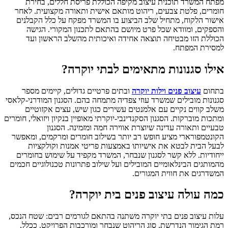
מפתח המשרד תוכנית עיצוב מקיפה הכוללת פריסת חללים, בחירת
חומרים, פלטת צבעים, ריהוט מותאם אישית ותאורה מקצועית. לאחר
אישור הלקוח, מתחיל שלב הביצוע בו המשרד מפקח על כלל הקבלנים
והספקים, ומוודא שכל פרט מיושם בהתאם לתכנון המקורי. הגישה
הכוללת הזו מבטיחה תוצאה אחידה ואיכותית מהשלב הראשון ועד
למסירת המפתח.
אילו סגנונות מתאימים לבתי יוקרה?
בתחום
עיצוב פנים וילות יוקרה
ובתים פרטיים גדולים, קיימים מספר
סגנונות מובילים שמשרד עוזי צפדיה מתמחה בהם. הסגנון המודרני-קלאסי
משלב קווים נקיים עם אלמנטים עשירים כגון שיש, עצים אקזוטיים
ומתכות מוברקות. הסגנון הסקנדינבי-יוקרתי מאופיין בנקיון ויזואלי, חומרים
טבעיים ותאורה עדינה שיוצרת אווירה חמה ומזמינה. הסגנון
הקונטמפורארי מציע חופש רב יותר בשילוב חומרים ומרקמים, ומאפשר
לבעל הבית לבטא את אישיותו באמצעות פריטי אמנות וקולקציות
ייחודיות. ללא קשר לסגנון שנבחר, המשרד מקפיד על שימוש בחומרים
מהמותגים הבינלאומיים המובילים ועל שילוב פתרונות טכנולוגיים חכמים
המשדרגים את חווית המגורים.
כמה עולה עיצוב פנים בית יוקרה?
עלות עיצוב פנים בתי יוקרה משתנה בהתאם לגורמים רבים: שטח הנכס,
רמת הגימור הנדרשת, סוג הריהוט שנבחר ומורכבות הפרויקט. ככלל,