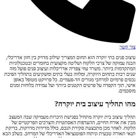
צור קשר
עיצוב פנים בתי יוקרה הוא תחום המצריך שילוב מדויק בין חזון אדריכלי,
הבנה עמוקה של צרכי הלקוח ושליטה מקצועית בחומרים ובטכנולוגיות
המתקדמות ביותר. משרד עוזי צפדיה אדריכלות ועיצוב פנים פועל מזה
שנים רבות בתחום היוקרה, ומלווה בעלי בתים ומשקיעים בתהליך הפיכת
נכסים פרמיום למרחבי מגורים חד-פעמיים. כל פרויקט מטופל באופן
אישי, תוך הקפדה על פרטים הקטנים ביותר ועל עמידה בלוחות זמנים
מוסכמים.
מהו תהליך עיצוב בית יוקרה?
תהליך עיצוב בית יוקרה מתחיל בפגישת היכרות מעמיקה שבה המעצב
מבין את אורח החיים, ההעדפות האסתטיות והצרכים הפרקטיים של
הלקוח. לאחר מכן מתבצעת סקירת הנכס, כולל מדידות מדויקות, בדיקת
תנאי תאורה טבעית וניתוח הפוטנציאל האדריכלי של המרחב. בשלב הבא