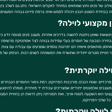
ילוב של פנים וחוץ שמתאים במיוחד לאקלים הישראלי. ניתן גם לשלב בין ס
 בבחירת הסגנון הנכון ויכולת לממש אותו ברמת פירוט גבוהה המעצימה
 מקצועי לוילה?
תוצאות שאינן ניתנות להשגה בדרכים אחרות. מעצב פנים מנוסה יודע כי
בחירה הנכונה של חומרים בעלי עמידות גבוהה לצד אסתטיקה מרשימה ח
סון מותאמים אישית הם יתרונות נוספים שמגיעים עם עבודה עם צוות מומ
חוויית מגורים ייחודית שתשרת את המשפחה לשנים רבות. הניסיון של 
ילה יוקרתית?
ים מרכזיים: שטח הנכס, מורכבות הפרויקט, רמת גימור החומרים הנבחר
הוט מעצבים ואלמנטים ייחודיים שמצריכים עבודת יד מיוחדת. מומלץ להי
ועי הוא השקעה לטווח ארוך, ואת תמורתה ניתן לראות הן בחוויית המגורי
 כל שלבי הפרויקט.
 לוילה יוקרתית?